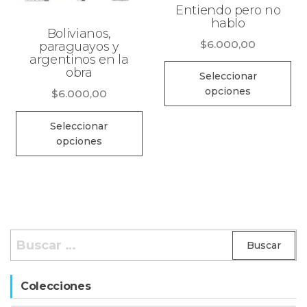
Entiendo pero no
hablo
Bolivianos,
$
6.000,00
paraguayos y
argentinos en la
Es
obra
Seleccionar
pr
opciones
$
6.000,00
ti
Este
mú
Seleccionar
producto
opciones
va
tiene
La
múltiples
op
variantes.
se
Las
pu
opciones
Buscar:
el
se
en
pueden
la
Colecciones
elegir
pá