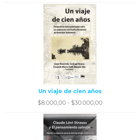
de
precios:
desde
$8.000,00
hasta
$30.000,00
Un viaje de cien años
Rango
$
8.000,00
-
$
30.000,00
de
precios:
desde
$8.000,00