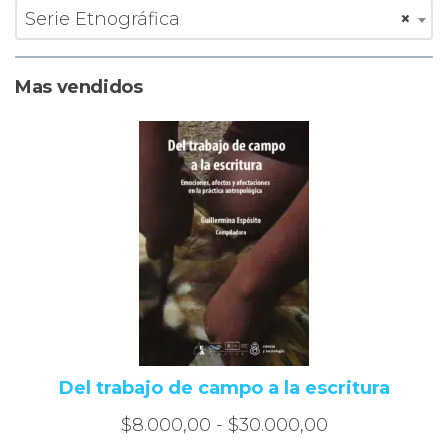
en
de
Serie Etnográfica
×
la
pr
página
de
Mas vendidos
producto
Del trabajo de campo a la escritura
Rango
$
8.000,00
-
$
30.000,00