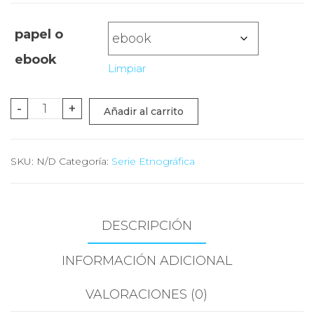
papel o
ebook
Limpiar
La
-
+
Añadir al carrito
pampa
y
SKU:
N/D
Categoría:
Serie Etnográfica
el
chat
cantidad
DESCRIPCIÓN
INFORMACIÓN ADICIONAL
VALORACIONES (0)