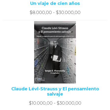
Un viaje de cien años
Rango
$
8.000,00
-
$
30.000,00
de
precios:
desde
$8.000,00
hasta
$30.000,00
Claude Lévi-Strauss y El pensamiento
salvaje
Rango
$
10.000,00
-
$
30.000,00
de