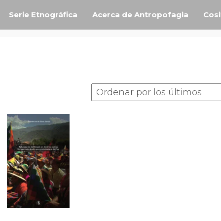
Serie Etnográfica
Acerca de Antropofagia
Cosi