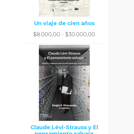
Un viaje de cien años
Rango
$
8.000,00
-
$
30.000,00
de
precios:
desde
$8.000,00
hasta
$30.000,00
Claude Lévi-Strauss y El
pensamiento salvaje