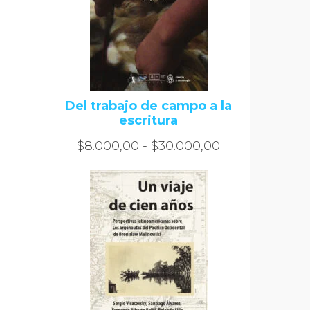
Del trabajo de campo a la
escritura
Rango
$
8.000,00
-
$
30.000,00
de
precios:
desde
$8.000,00
hasta
$30.000,00