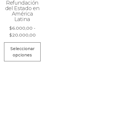
Refundación
del Estado en
América
Latina
$
6.000,00
-
Rango
$
20.000,00
de
Este
precios:
Seleccionar
producto
opciones
desde
e
tiene
$6.000,00
:
ducto
múltiples
hasta
$20.000,00
ne
variantes.
,00
tiples
Las
0,00
antes.
opciones
se
iones
pueden
elegir
den
en