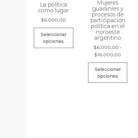
Mujeres
La política
guaraníes y
como lugar
procesos de
$
6.000,00
participación
política en el
Este
noroeste
Seleccionar
argentino
producto
opciones
tiene
$
6.000,00
-
Rango
$
16.000,00
múltiples
de
variantes.
Est
precios
Seleccionar
Las
pro
opciones
desde
opciones
tie
$6.000
se
múl
hasta
pueden
$16.00
vari
elegir
Las
en
opc
la
se
página
pue