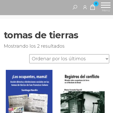
Saltar
Antropofagia
0
Editorial
al
Menú
contenido
tomas de tierras
Ordenado
Mostrando los 2 resultados
por
los
últimos