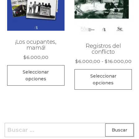
¡Los ocupantes,
Registros del
mamá!
conflicto
$
6.000,00
Ra
$
6.000,00
-
$
16.000,00
Este
de
Es
Seleccionar
producto
pre
Seleccionar
opciones
pr
opciones
de
tiene
ti
$6
múltiples
mú
ha
variantes.
$1
va
Las
La
opciones
op
Buscar:
se
se
pueden