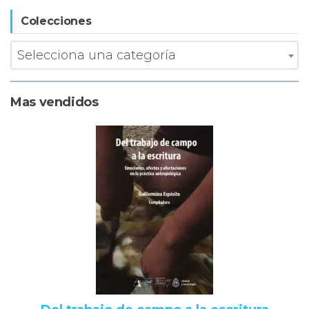
pu
elegir
Colecciones
el
en
en
la
Selecciona una categoría
la
página
pá
de
de
Mas vendidos
producto
pr