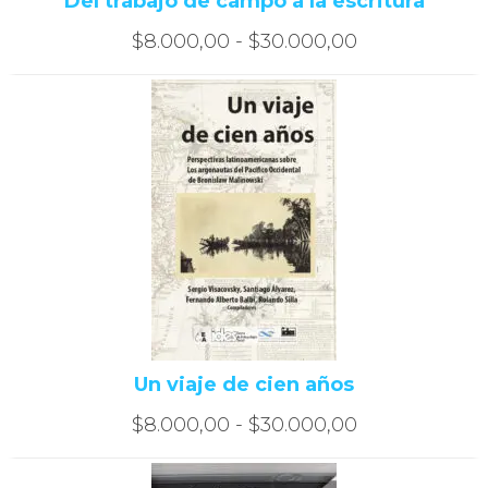
Del trabajo de campo a la escritura
Rango
$
8.000,00
-
$
30.000,00
de
precios:
desde
$8.000,00
hasta
$30.000,00
Un viaje de cien años
Rango
$
8.000,00
-
$
30.000,00
de
precios: