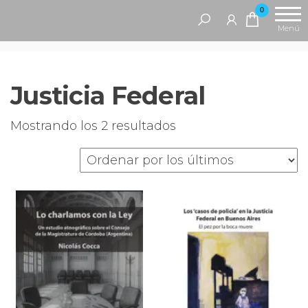
Saltar
Antropofagia
0
Editorial
al
Menú
contenido
Justicia Federal
Ordenado
Mostrando los 2 resultados
por
los
últimos