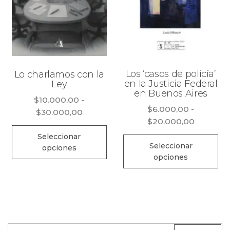
Los ‘casos de policía’
Lo charlamos con la
en la Justicia Federal
Ley
en Buenos Aires
$
10.000,00
-
$
6.000,00
-
Rango
$
30.000,00
Rango
$
20.000,00
de
Este
de
precios:
Seleccionar
Es
producto
precios:
Seleccionar
opciones
desde
pr
opciones
tiene
desde
$10.000,00
ti
$6.000,
múltiples
hasta
mú
hasta
$30.000,00
variantes.
$20.000
va
Las
La
opciones
op
Buscar:
se