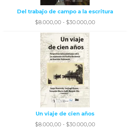
Del trabajo de campo a la escritura
Rango
$
8.000,00
-
$
30.000,00
de
precios:
desde
$8.000,00
hasta
$30.000,00
Un viaje de cien años
Rango
$
8.000,00
-
$
30.000,00