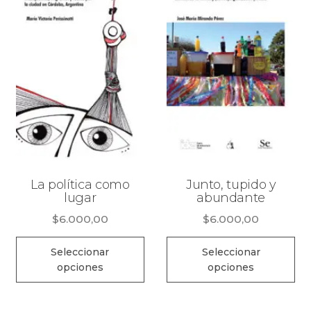
el
pueden
en
elegir
la
en
pá
la
de
página
pr
de
producto
La política como
Junto, tupido y
lugar
abundante
$
6.000,00
$
6.000,00
Este
Es
Seleccionar
Seleccionar
producto
pr
opciones
opciones
tiene
ti
múltiples
mú