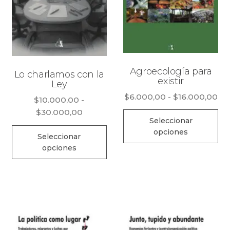
Agroecología para
Lo charlamos con la
existir
Ley
Ra
$
6.000,00
-
$
16.000,00
$
10.000,00
-
de
Rango
$
30.000,00
Es
pre
Seleccionar
de
pr
Este
opciones
de
precios:
Seleccionar
ti
producto
$6
opciones
desde
mú
tiene
ha
$10.000,00
$1
va
múltiples
hasta
La
$30.000,00
variantes.
op
Las
se
opciones
pu
se