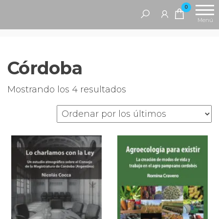
Saltar
Antropofagia
0
Editorial
al
Menú
contenido
Córdoba
Ordenado
Mostrando los 4 resultados
por
los
últimos