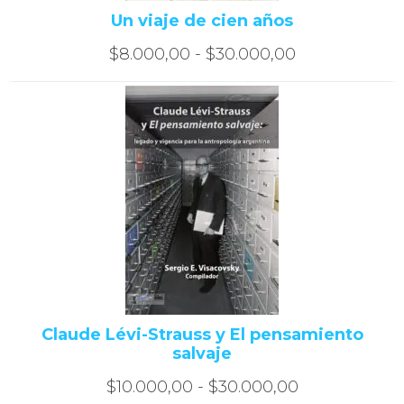
Un viaje de cien años
Rango
$
8.000,00
-
$
30.000,00
de
precios:
desde
$8.000,00
hasta
$30.000,00
Claude Lévi-Strauss y El pensamiento
salvaje
Rango
$
10.000,00
-
$
30.000,00