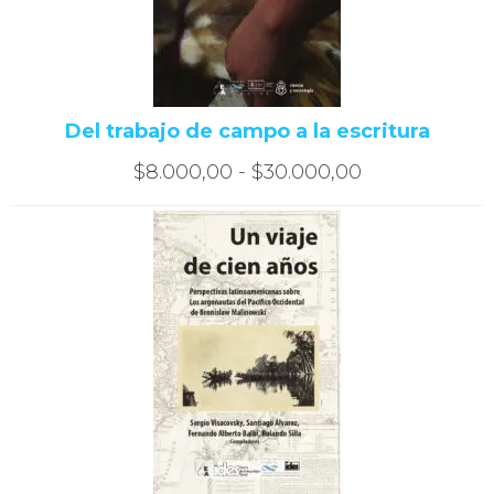
Del trabajo de campo a la escritura
Rango
$
8.000,00
-
$
30.000,00
de
precios:
desde
$8.000,00
hasta
$30.000,00