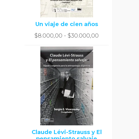
Un viaje de cien años
Rango
$
8.000,00
-
$
30.000,00
de
precios:
desde
$8.000,00
hasta
$30.000,00
Claude Lévi-Strauss y El
pensamiento salvaje