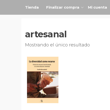
Saltar
Antropofagia
Tienda
Finalizar compra
Mi cuenta
Editorial
al
contenido
artesanal
Mostrando el único resultado