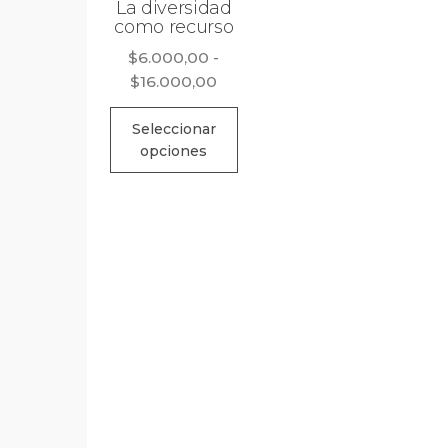
La diversidad
como recurso
$
6.000,00
-
Rango
$
16.000,00
de
Este
precios:
Seleccionar
producto
opciones
desde
tiene
$6.000,00
múltiples
hasta
$16.000,00
variantes.
Las
opciones
se
pueden
elegir
en
la