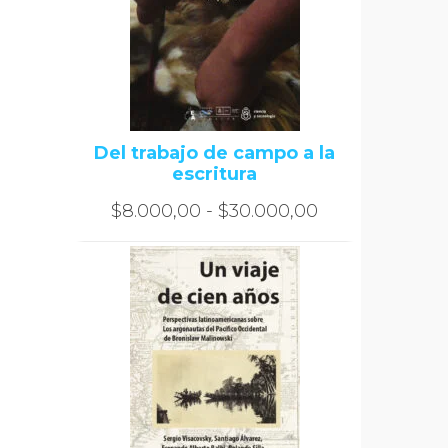
Del trabajo de campo a la
escritura
Rango
$
8.000,00
-
$
30.000,00
de
precios:
desde
$8.000,00
hasta
$30.000,00